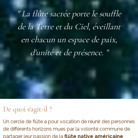
" La flûte sacrée porte le souffle
de la Terre et du Ciel, éveillant
en chacun un espace de paix,
d'unité et de présence. "
De quoi s'agit-il ?
Un cercle de flûte a pour vocation de réunir des personnes
de différents horizons mues par la volonté commune de
partager leur passion de la
flûte native américaine